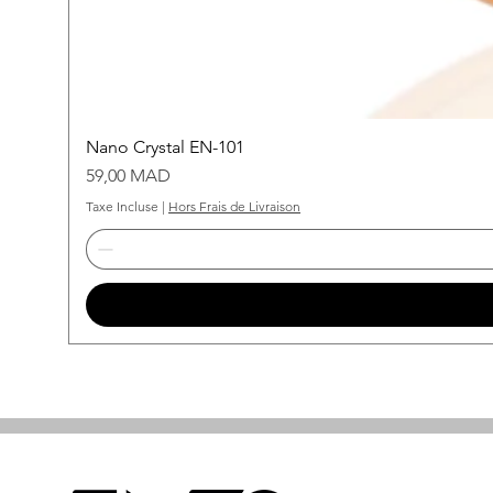
Nano Crystal EN-101
Prix
59,00 MAD
Taxe Incluse
|
Hors Frais de Livraison