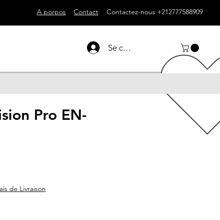
A porpos
Contact
Contactez-nous +212777588909
Se connecter
ision Pro EN-
ais de Livraison