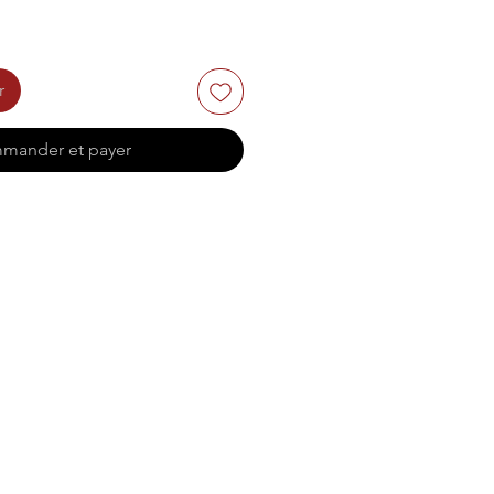
r
mander et payer