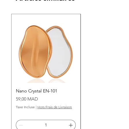
Nano Crystal EN-101
Grains de cire dorée
Prix
Prix
59,00 MAD
99,00 MAD
Taxe Incluse
|
Hors Frais de Livraison
Taxe Incluse