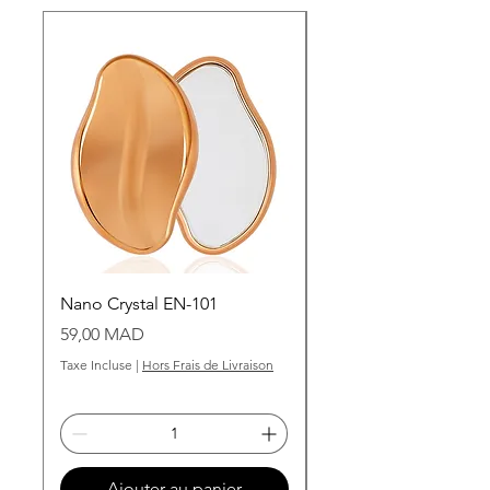
Nano Crystal EN-101
Grains de cire dorée
Prix
Prix
59,00 MAD
99,00 MAD
Taxe Incluse
|
Hors Frais de Livraison
Taxe Incluse
Ajouter au panier