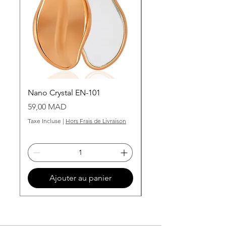
Nano Crystal EN-101
Grains de cire dorée
Prix
Prix
59,00 MAD
99,00 MAD
Taxe Incluse
|
Hors Frais de Livraison
Taxe Incluse
Ajouter au panier