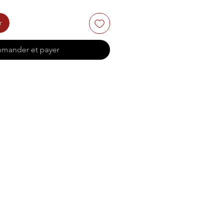
r
mander et payer