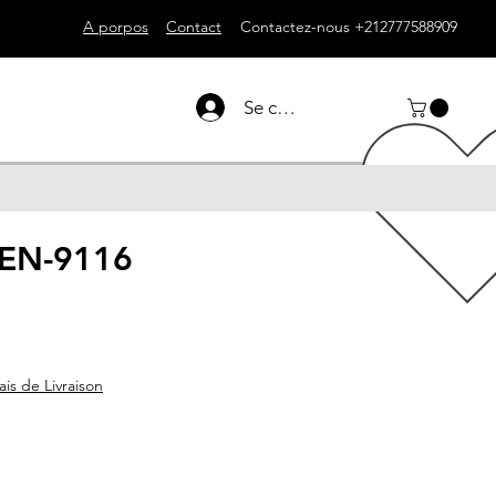
A porpos
Contact
Contactez-nous +212777588909
Se connecter
 EN-9116
ais de Livraison