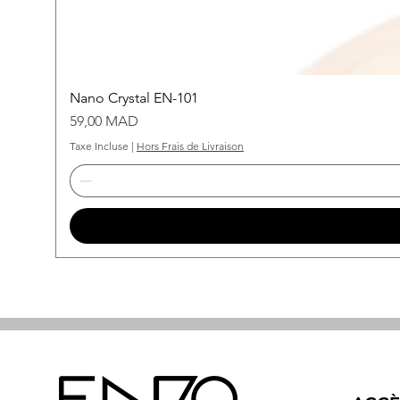
Nano Crystal EN-101
Prix
59,00 MAD
Taxe Incluse
|
Hors Frais de Livraison