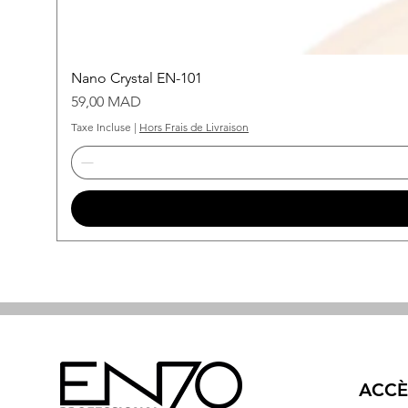
Nano Crystal EN-101
Prix
59,00 MAD
Taxe Incluse
|
Hors Frais de Livraison
ACCÈ