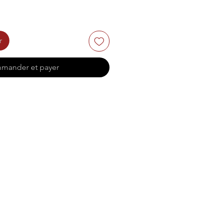
r
mander et payer