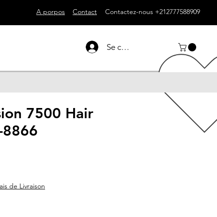
A porpos
Contact
Contactez-nous +212777588909
Se connecter
ion 7500 Hair
-8866
ais de Livraison