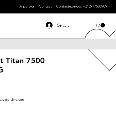
A porpos
Contact
Contactez-nous +212777588909
Se connecter
t Titan 7500
G
ais de Livraison