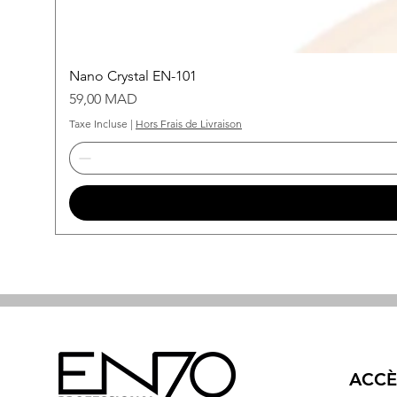
Nano Crystal EN-101
Prix
59,00 MAD
Taxe Incluse
|
Hors Frais de Livraison
ACCÈ