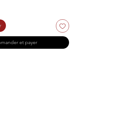
r
mander et payer